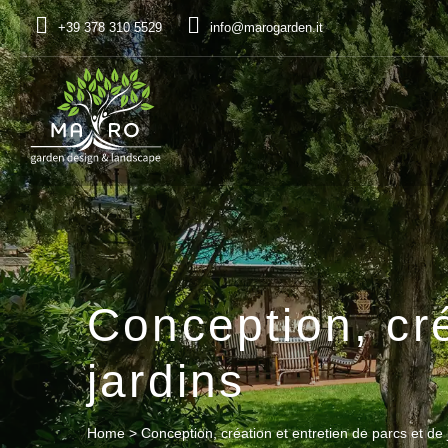
+39 378 310 5529
info@marogarden.it
Conception, cré
jardins
Home
>
Conception, création et entretien de parcs et de 